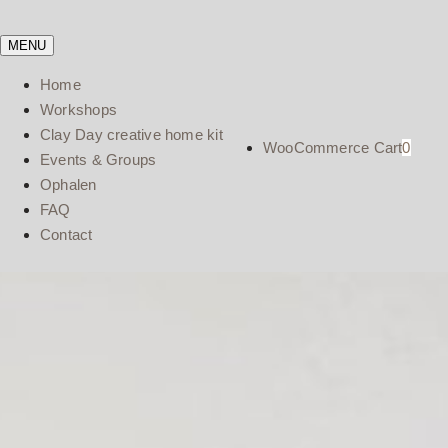
Ga
naar
MENU
inhoud
Home
Workshops
Clay Day creative home kit
WooCommerce Cart
0
Events & Groups
Ophalen
FAQ
Contact